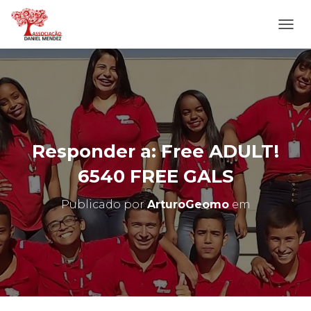
A
L
T
E
R
N
A
R
N
Responder a: Free ADULT!
A
V
6540 FREE GALS
E
G
Publicado por
ArturoGeomo
em
A
Ç
Ã
O