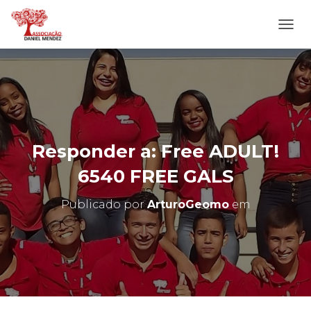
A
L
T
E
R
N
A
R
N
Responder a: Free ADULT!
A
V
6540 FREE GALS
E
G
Publicado por
ArturoGeomo
em
A
Ç
Ã
O