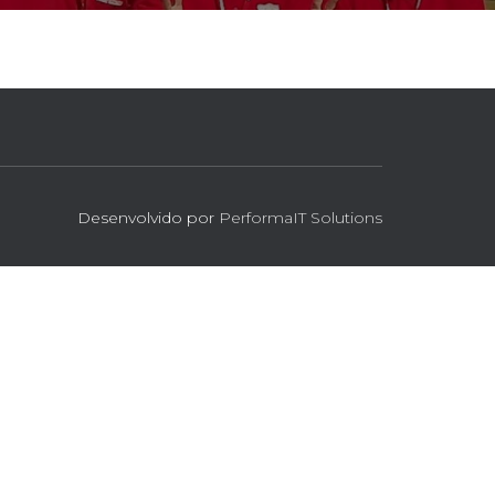
Desenvolvido por
PerformaIT Solutions