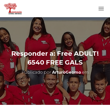
A
L
T
E
R
N
A
R
N
Responder a: Free ADULT!
A
V
6540 FREE GALS
E
G
Publicado por
ArturoGeomo
em
A
Ç
Ã
O