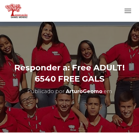
A
L
T
E
R
N
A
R
N
Responder a: Free ADULT!
A
V
6540 FREE GALS
E
G
Publicado por
ArturoGeomo
em
A
Ç
Ã
O