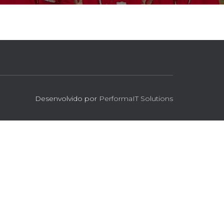
Desenvolvido por
PerformaIT Solutions