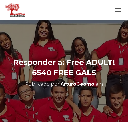
A
L
T
E
R
N
A
R
N
Responder a: Free ADULT!
A
V
6540 FREE GALS
E
G
Publicado por
ArturoGeomo
em
A
Ç
Ã
O