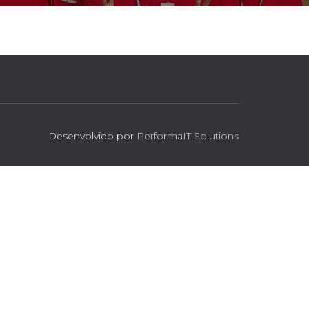
Desenvolvido por
PerformaIT Solutions