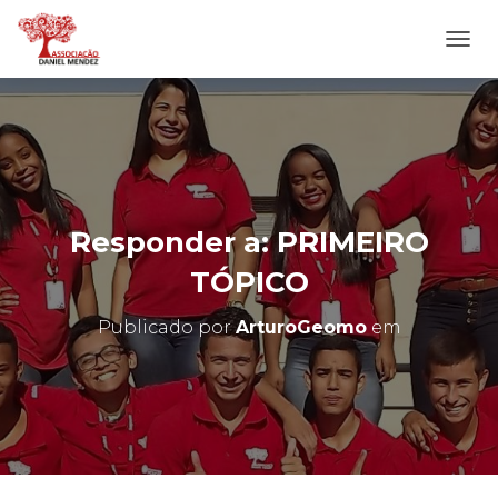
A
L
T
E
R
N
A
R
N
Responder a: PRIMEIRO
A
V
TÓPICO
E
G
Publicado por
ArturoGeomo
em
A
Ç
Ã
O