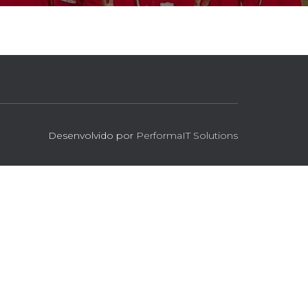
Desenvolvido por
PerformaIT Solutions