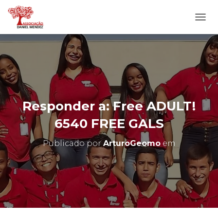
A
L
T
E
R
N
A
R
N
Responder a: Free ADULT!
A
V
6540 FREE GALS
E
G
Publicado por
ArturoGeomo
em
A
Ç
Ã
O