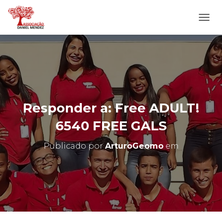
A
L
T
E
R
N
A
R
N
Responder a: Free ADULT!
A
V
6540 FREE GALS
E
G
Publicado por
ArturoGeomo
em
A
Ç
Ã
O