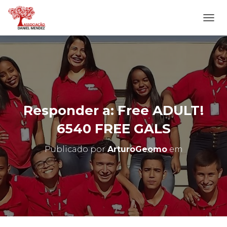
A
L
T
E
R
N
A
R
N
Responder a: Free ADULT!
A
V
6540 FREE GALS
E
G
Publicado por
ArturoGeomo
em
A
Ç
Ã
O