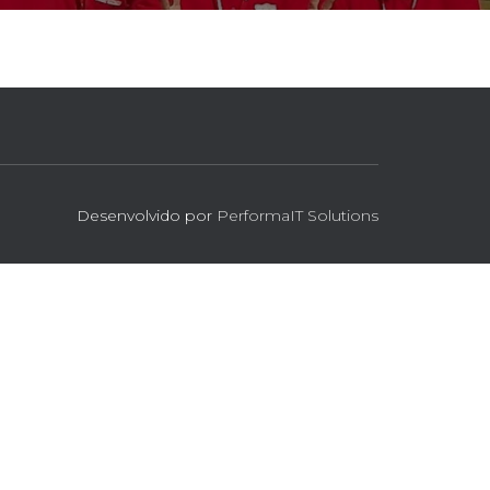
Desenvolvido por
PerformaIT Solutions