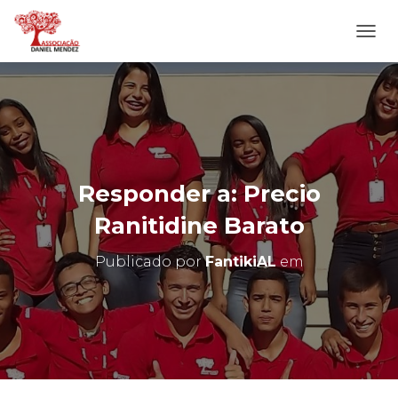
A
L
T
E
R
N
A
R
N
Responder a: Precio
A
V
Ranitidine Barato
E
G
Publicado por
FantikiAL
em
A
Ç
Ã
O