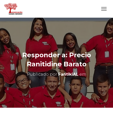
A
L
T
E
R
N
A
R
N
Responder a: Precio
A
V
Ranitidine Barato
E
G
Publicado por
FantikiAL
em
A
Ç
Ã
O