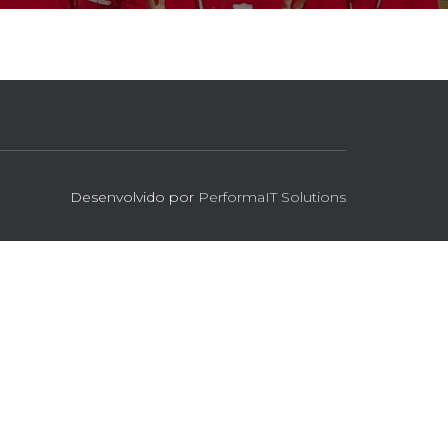
Desenvolvido por
PerformaIT Solutions