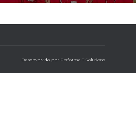
Desenvolvido por
PerformaIT Solutions