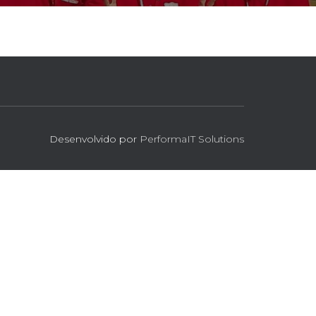
Desenvolvido por
PerformaIT Solutions