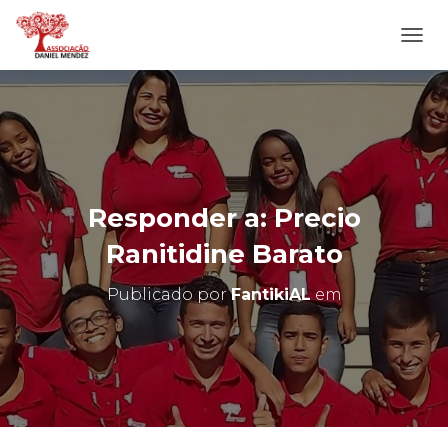
A
L
T
E
R
N
A
R
N
Responder a: Precio
A
V
Ranitidine Barato
E
G
Publicado por
FantikiAL
em
A
Ç
Ã
O