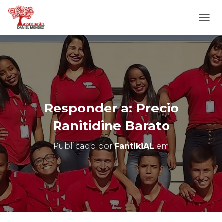
A
L
T
E
R
N
A
R
N
Responder a: Precio
A
V
Ranitidine Barato
E
G
Publicado por
FantikiAL
em
A
Ç
Ã
O