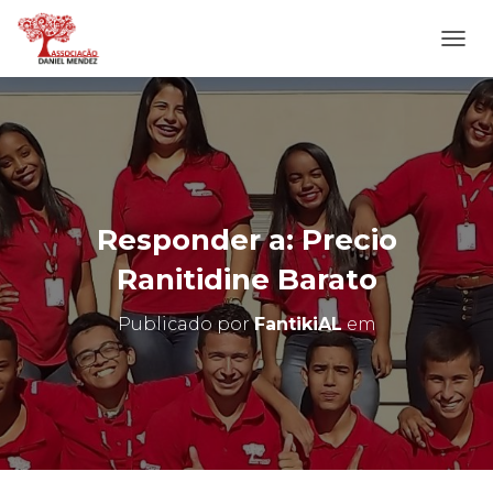
A
L
T
E
R
N
A
R
N
Responder a: Precio
A
V
Ranitidine Barato
E
G
Publicado por
FantikiAL
em
A
Ç
Ã
O