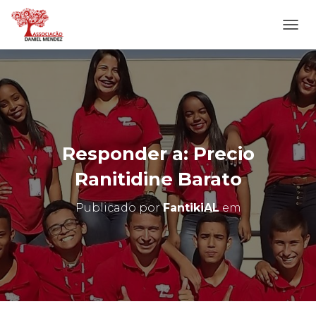
A
L
T
E
R
N
A
R
N
Responder a: Precio
A
V
Ranitidine Barato
E
G
Publicado por
FantikiAL
em
A
Ç
Ã
O