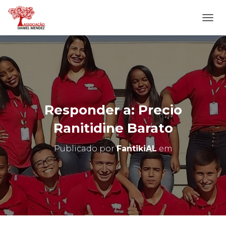
A
L
T
E
R
N
A
R
N
Responder a: Precio
A
V
Ranitidine Barato
E
G
Publicado por
FantikiAL
em
A
Ç
Ã
O