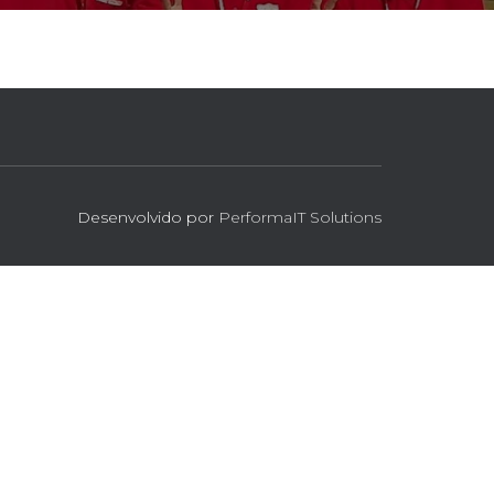
Desenvolvido por
PerformaIT Solutions