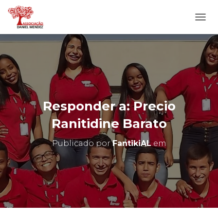
A
L
T
E
R
N
A
R
N
Responder a: Precio
A
V
Ranitidine Barato
E
G
Publicado por
FantikiAL
em
A
Ç
Ã
O