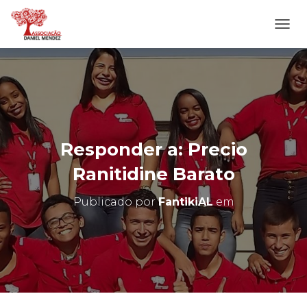
A
L
T
E
R
N
A
R
N
Responder a: Precio
A
V
Ranitidine Barato
E
G
Publicado por
FantikiAL
em
A
Ç
Ã
O