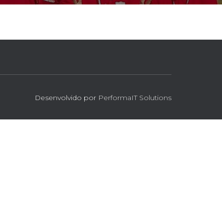
Desenvolvido por
PerformaIT Solutions