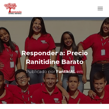
A
L
T
E
R
N
A
R
N
Responder a: Precio
A
V
Ranitidine Barato
E
G
Publicado por
FantikiAL
em
A
Ç
Ã
O