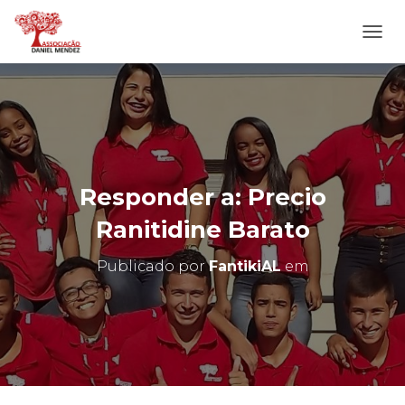
A
L
T
E
R
N
A
R
N
Responder a: Precio
A
V
Ranitidine Barato
E
G
Publicado por
FantikiAL
em
A
Ç
Ã
O