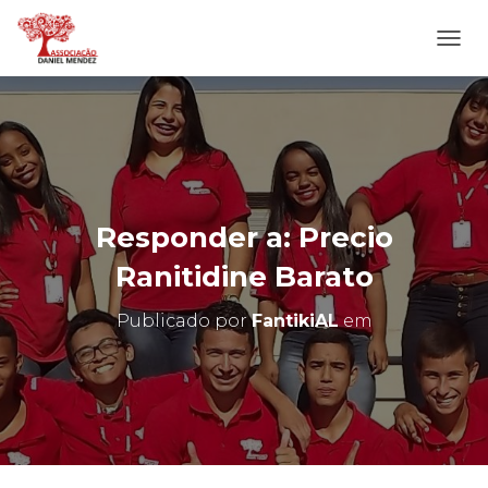
A
L
T
E
R
N
A
R
N
Responder a: Precio
A
V
Ranitidine Barato
E
G
Publicado por
FantikiAL
em
A
Ç
Ã
O