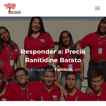
A
L
T
E
R
N
A
R
N
Responder a: Precio
A
V
Ranitidine Barato
E
G
Publicado por
FantikiAL
em
A
Ç
Ã
O