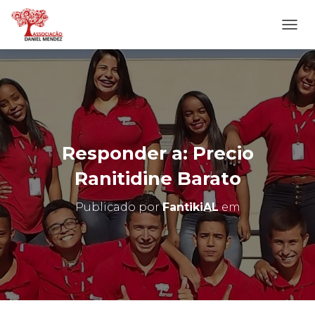
A
L
T
E
R
N
A
R
N
Responder a: Precio
A
V
Ranitidine Barato
E
G
Publicado por
FantikiAL
em
A
Ç
Ã
O