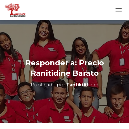
A
L
T
E
R
N
A
R
N
Responder a: Precio
A
V
Ranitidine Barato
E
G
Publicado por
FantikiAL
em
A
Ç
Ã
O