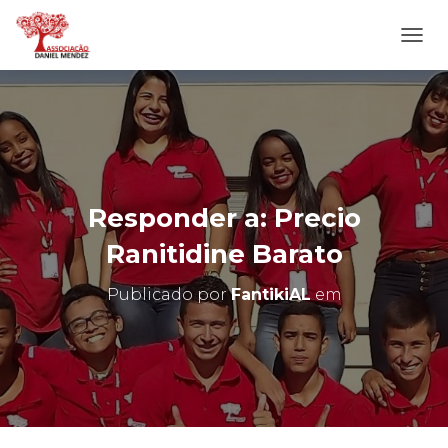
A
L
T
E
R
N
A
R
N
Responder a: Precio
A
V
Ranitidine Barato
E
G
Publicado por
FantikiAL
em
A
Ç
Ã
O