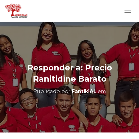
A
L
T
E
R
N
A
R
N
Responder a: Precio
A
V
Ranitidine Barato
E
G
Publicado por
FantikiAL
em
A
Ç
Ã
O