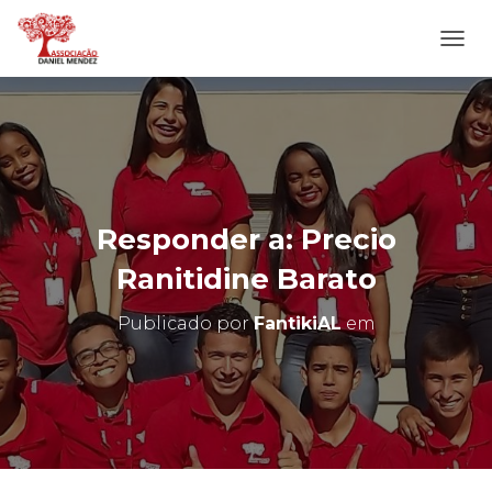
A
L
T
E
R
N
A
R
N
Responder a: Precio
A
V
Ranitidine Barato
E
G
Publicado por
FantikiAL
em
A
Ç
Ã
O