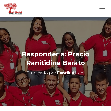
A
L
T
E
R
N
A
R
N
Responder a: Precio
A
V
Ranitidine Barato
E
G
Publicado por
FantikiAL
em
A
Ç
Ã
O