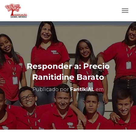
A
L
T
E
R
N
A
R
N
Responder a: Precio
A
V
Ranitidine Barato
E
G
Publicado por
FantikiAL
em
A
Ç
Ã
O