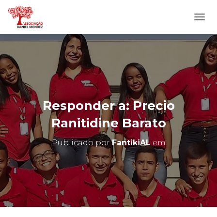
A
L
T
E
R
N
A
R
N
Responder a: Precio
A
V
Ranitidine Barato
E
G
Publicado por
FantikiAL
em
A
Ç
Ã
O