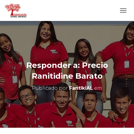
A
L
T
E
R
N
A
R
N
Responder a: Precio
A
V
Ranitidine Barato
E
G
Publicado por
FantikiAL
em
A
Ç
Ã
O