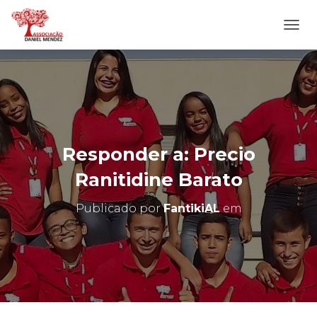
A
L
T
E
R
N
A
R
N
Responder a: Precio
A
V
Ranitidine Barato
E
G
Publicado por
FantikiAL
em
A
Ç
Ã
O