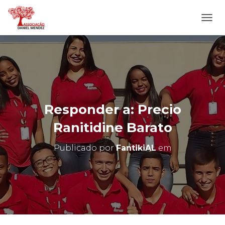
A
L
T
E
R
N
A
R
N
Responder a: Precio
A
V
Ranitidine Barato
E
G
Publicado por
FantikiAL
em
A
Ç
Ã
O