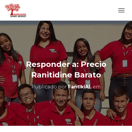
A
L
T
E
R
N
A
R
N
Responder a: Precio
A
V
Ranitidine Barato
E
G
Publicado por
FantikiAL
em
A
Ç
Ã
O