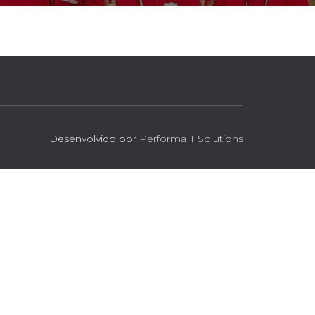
Desenvolvido por
PerformaIT Solutions