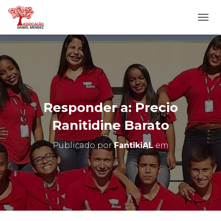
A
L
T
E
R
N
A
R
N
Responder a: Precio
A
V
Ranitidine Barato
E
G
Publicado por
FantikiAL
em
A
Ç
Ã
O