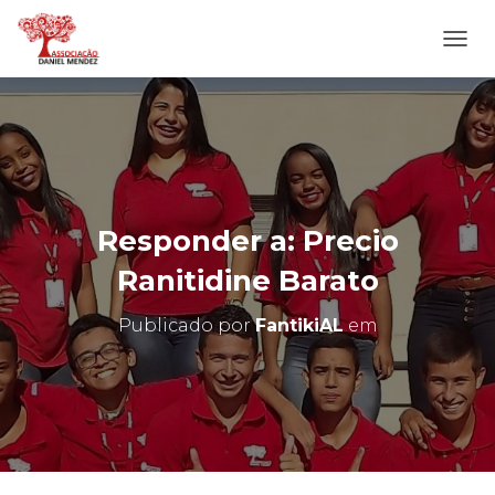
A
L
T
E
R
N
A
R
N
Responder a: Precio
A
V
Ranitidine Barato
E
G
Publicado por
FantikiAL
em
A
Ç
Ã
O