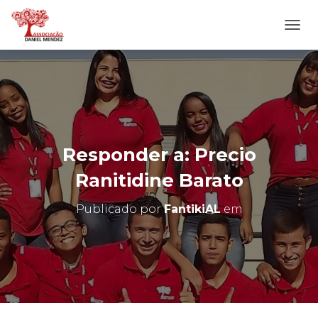
A
L
T
E
R
N
A
R
N
Responder a: Precio
A
V
Ranitidine Barato
E
G
Publicado por
FantikiAL
em
A
Ç
Ã
O