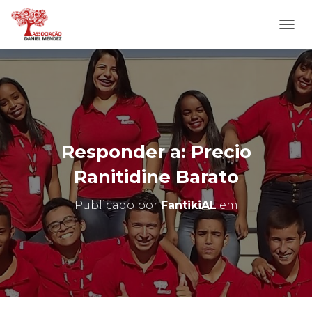
A
L
T
E
R
N
A
R
N
Responder a: Precio
A
V
Ranitidine Barato
E
G
Publicado por
FantikiAL
em
A
Ç
Ã
O