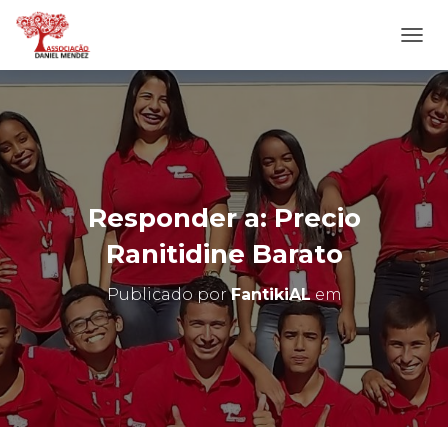
A
L
T
E
R
N
A
R
N
Responder a: Precio
A
V
Ranitidine Barato
E
G
Publicado por
FantikiAL
em
A
Ç
Ã
O